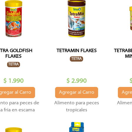
ETRA GOLDFISH
TETRAMIN FLAKES
TETRAB
FLAKES
MI
TETRA
TETRA
$ 1.990
$ 2.990
gregar al Carro
Agregar al Carro
Agre
nto para peces de
Alimento para peces
Alimen
a fria en escama
tropicales