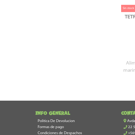
Sin stock
TET
Ali
marin
INFO GENERAL
Cont
Politica De Devolucion
Avda 
Formas de pago
22 
Condiciones de Despachos
+56