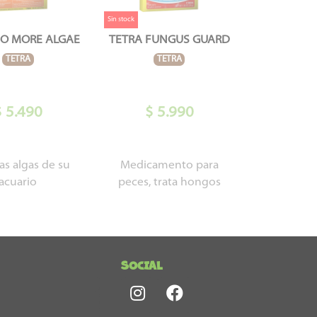
Sin stock
NO MORE ALGAE
TETRA FUNGUS GUARD
TETRA
TETRA
$ 5.490
$ 5.990
las algas de su
Medicamento para
acuario
peces, trata hongos
SOCIAL