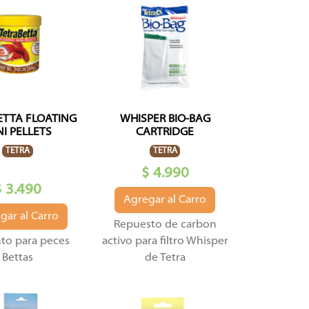
ETTA FLOATING
WHISPER BIO-BAG
NI PELLETS
CARTRIDGE
TETRA
TETRA
$ 4.990
$ 3.490
Agregar al Carro
gar al Carro
Repuesto de carbon
to para peces
activo para filtro Whisper
Bettas
de Tetra