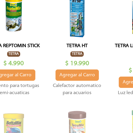
A REPTOMIN STICK
TETRA HT
TETRA L
TETRA
TETRA
$ 4.990
$ 19.990
$
gregar al Carro
Agregar al Carro
Agre
nto para tortugas
Calefactor automatico
semi-acuaticas
para acuarios
Luz led