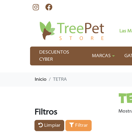
Las M
DESCUENTOS
MARCAS
GA
CYBER
Inicio
TETRA
T
Filtros
Mostr
Limpiar
Filtrar