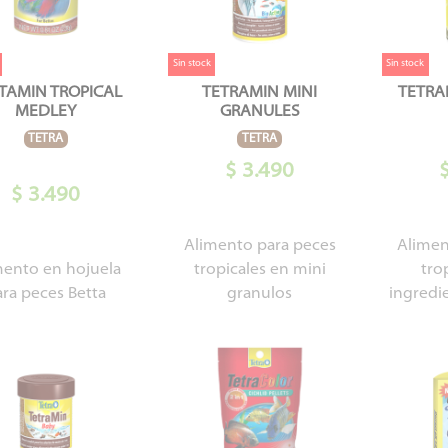
Sin stock
Sin stock
TAMIN TROPICAL
TETRAMIN MINI
TETRA
MEDLEY
GRANULES
TETRA
TETRA
$ 3.490
$ 3.490
Alimento para peces
Alimen
mento en hojuela
tropicales en mini
tro
ara peces Betta
granulos
ingredi