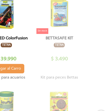
Sin stock
ED ColorFusion
BETTASAFE KIT
TETRA
TETRA
 39.990
$ 3.490
gar al Carro
 para acuarios
Kit para peces Bettas