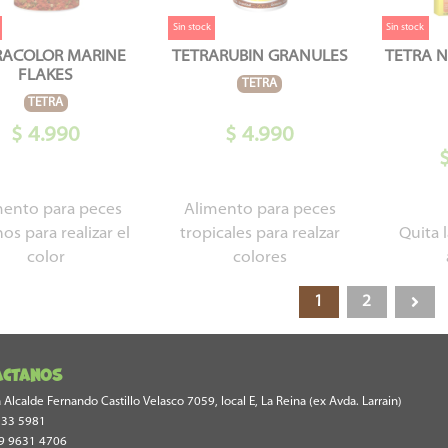
Sin stock
Sin stock
RACOLOR MARINE
TETRARUBIN GRANULES
TETRA 
FLAKES
TETRA
TETRA
$ 4.990
$ 4.990
mento para peces
Alimento para peces
os para realizar el
tropicales para realzar
Quita 
color
colores
1
2
actanos
Alcalde Fernando Castillo Velasco 7059, local E, La Reina (ex Avda. Larrain)
533 5981
9 9631 4706