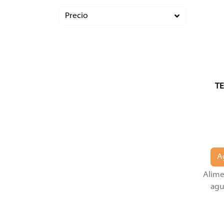
Precio
T
A
Alime
agu