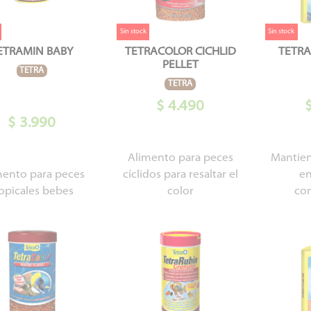
Sin stock
Sin stock
ETRAMIN BABY
TETRACOLOR CICHLID
TETRA
PELLET
TETRA
TETRA
$ 4.490
$ 3.990
Alimento para peces
Mantien
mento para peces
cíclidos para resaltar el
en
ropicales bebes
color
co