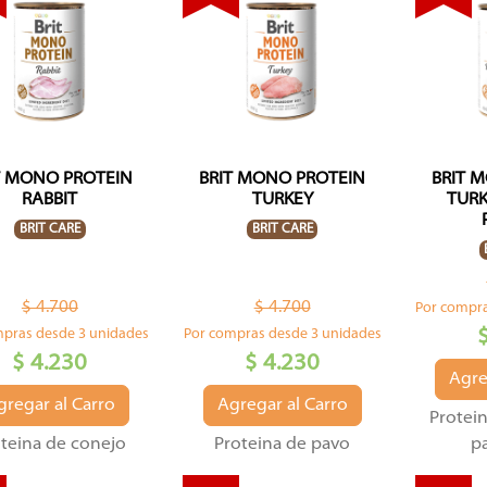
T MONO PROTEIN
BRIT MONO PROTEIN
BRIT 
RABBIT
TURKEY
TURK
BRIT CARE
BRIT CARE
$ 4.700
$ 4.700
Por compra
mpras desde 3 unidades
Por compras desde 3 unidades
$ 4.230
$ 4.230
Agre
gregar al Carro
Agregar al Carro
Protei
teina de conejo
Proteina de pavo
p