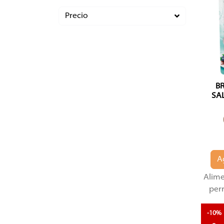
Precio
BR
SA
A
Alim
per
-10%