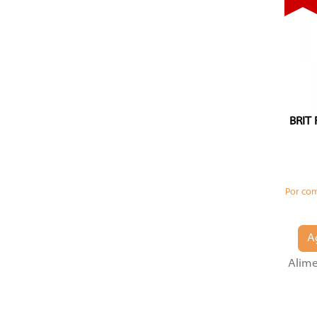
BRIT
Por co
A
Alim