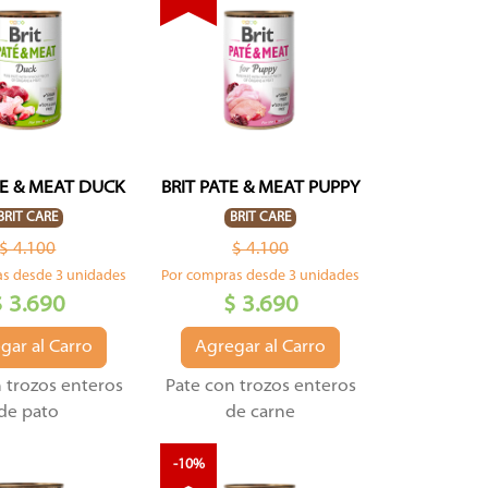
TE & MEAT DUCK
BRIT PATE & MEAT PUPPY
BRIT CARE
BRIT CARE
$ 4.100
$ 4.100
s desde 3 unidades
Por compras desde 3 unidades
$ 3.690
$ 3.690
gar al Carro
Agregar al Carro
 trozos enteros
Pate con trozos enteros
de pato
de carne
-10%