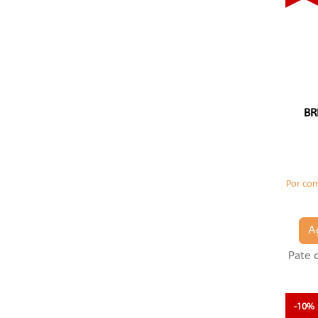
BR
Por co
A
Pate 
-10%