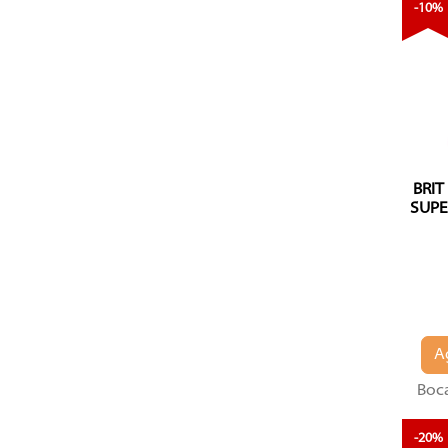
-10%
BRIT
SUPE
A
Boca
-20%