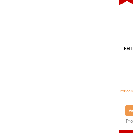
BRI
Por co
A
Pro