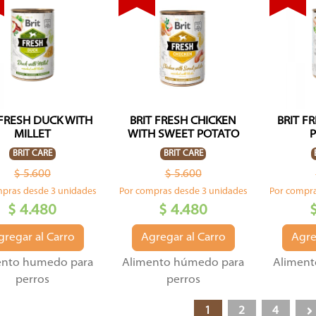
 FRESH DUCK WITH
BRIT FRESH CHICKEN
BRIT F
MILLET
WITH SWEET POTATO
BRIT CARE
BRIT CARE
$ 5.600
$ 5.600
mpras desde 3 unidades
Por compras desde 3 unidades
Por compra
$ 4.480
$ 4.480
gregar al Carro
Agregar al Carro
Agre
ento humedo para
Alimento húmedo para
Aliment
perros
perros
1
2
4