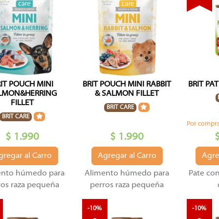
IT POUCH MINI
BRIT POUCH MINI RABBIT
BRIT PA
LMON&HERRING
& SALMON FILLET
FILLET
BRIT CARE
BRIT CARE
Por compra
$ 1.990
$ 1.990
gregar al Carro
Agregar al Carro
Agre
ento húmedo para
Alimento húmedo para
Pate con
ros raza pequeña
perros raza pequeña
-10%
-10%