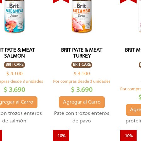
IT PATE & MEAT
BRIT PATE & MEAT
BRIT 
SALMON
TURKEY
BRIT CARE
BRIT CARE
$ 4.100
$ 4.100
mpras desde 3 unidades
Por compras desde 3 unidades
$ 3.690
$ 3.690
Por compra
gregar al Carro
Agregar al Carro
Agre
con trozos enteros
Pate con trozos enteros
de salmón
de pavo
protei
-10%
-10%