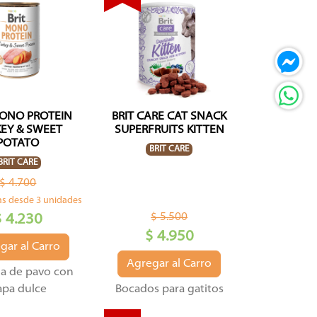
MONO PROTEIN
BRIT CARE CAT SNACK
EY & SWEET
SUPERFRUITS KITTEN
POTATO
BRIT CARE
BRIT CARE
$ 4.700
s desde 3 unidades
$ 5.500
$ 4.230
$ 4.950
gar al Carro
Agregar al Carro
na de pavo con
apa dulce
Bocados para gatitos