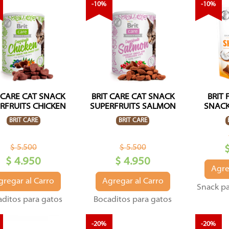
-10%
-10%
 CARE CAT SNACK
BRIT CARE CAT SNACK
BRIT
RFRUITS CHICKEN
SUPERFRUITS SALMON
SNACK
BRIT CARE
BRIT CARE
$ 5.500
$ 5.500
$ 4.950
$ 4.950
Agre
gregar al Carro
Agregar al Carro
Snack pa
ditos para gatos
Bocaditos para gatos
-20%
-20%