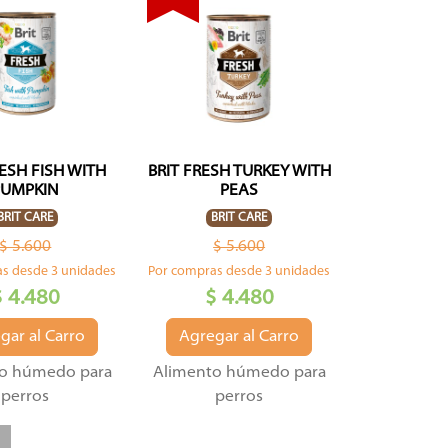
RESH FISH WITH
BRIT FRESH TURKEY WITH
PUMPKIN
PEAS
BRIT CARE
BRIT CARE
$ 5.600
$ 5.600
s desde 3 unidades
Por compras desde 3 unidades
$ 4.480
$ 4.480
gar al Carro
Agregar al Carro
o húmedo para
Alimento húmedo para
perros
perros