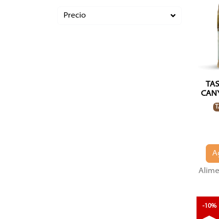
Precio
TAS
CANY
T
A
Alime
-10%