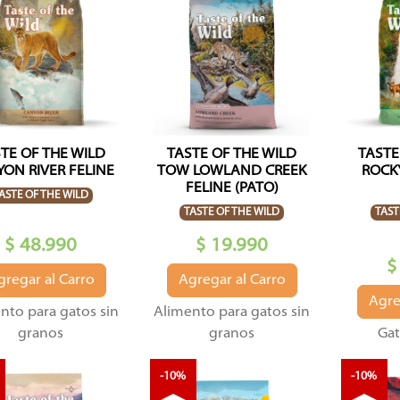
TE OF THE WILD
TASTE OF THE WILD
TASTE
ON RIVER FELINE
TOW LOWLAND CREEK
ROCK
FELINE (PATO)
ASTE OF THE WILD
TASTE OF THE WILD
TAST
$ 48.990
$ 19.990
$
gregar al Carro
Agregar al Carro
Agre
nto para gatos sin
Alimento para gatos sin
granos
granos
Gat
-10%
-10%