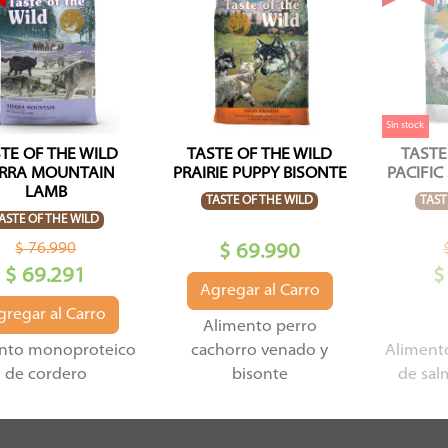
Sin stock
TE OF THE WILD
TASTE OF THE WILD
TASTE
ERRA MOUNTAIN
PRAIRIE PUPPY BISONTE
PACIFIC
LAMB
TASTE OF THE WILD
TAST
ASTE OF THE WILD
$ 76.990
$ 69.990
$ 69.291
$
Agregar al Carro
gregar al Carro
Alimento perro
nto monoproteico
cachorro venado y
Aliment
de cordero
bisonte
de sal