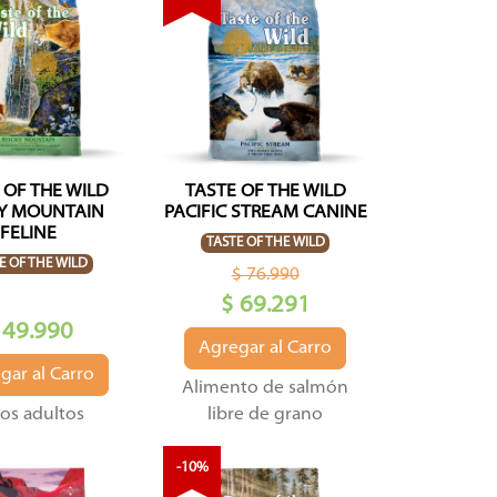
 OF THE WILD
TASTE OF THE WILD
Y MOUNTAIN
PACIFIC STREAM CANINE
FELINE
TASTE OF THE WILD
E OF THE WILD
$ 76.990
$ 69.291
 49.990
Agregar al Carro
gar al Carro
Alimento de salmón
os adultos
libre de grano
-10%