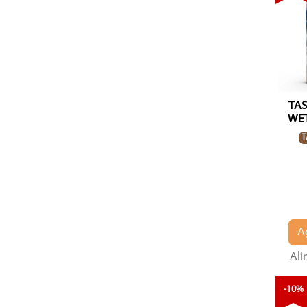
TAS
WE
T
A
Ali
-10%